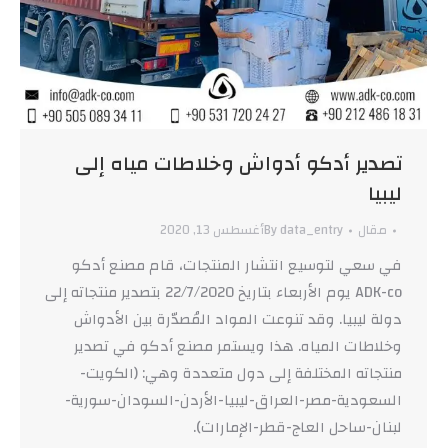
تصدير أدكو أدواش وخلاطات مياه إلى
ليبيا
مقال
data_entry
By
أغسطس 13, 2020
في سعي لتوسيع انتشار المنتجات، قام مصنع أدكو
ADK-co يوم الأربعاء بتاريخ 22/7/2020 بتصدير منتجاته إلى
دولة ليبيا. وقد تنوعت المواد المُصدّرة بين الأدواش
وخلاطات المياه. هذا ويستمر مصنع أدكو في تصدير
منتجاته المختلفة إلى دول متعددة وهي: (الكويت-
السعودية-مصر-العراق-ليبيا-الأردن-السودان-سورية-
لبنان-ساحل العاج-قطر-الإمارات).