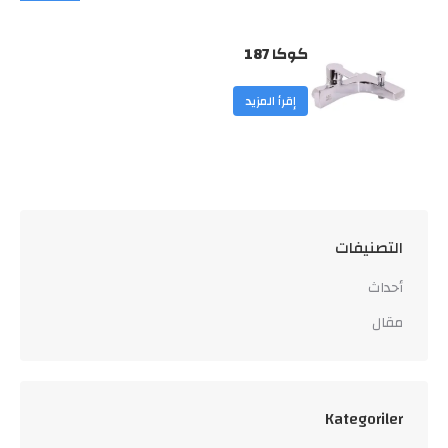
كوكا 187
إقرأ المزيد
التصنيفات
أحداث
مقال
Kategoriler