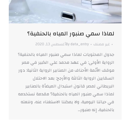
لماذا سمي صنبور المياه بالحنفية؟
غير مصنف
data_entry
By
أغسطس 13, 2020
جدول المحتويات لماذا سمي صنبور المياه بالحنفية؟
الرواية الأولى: في عهد محمد علي الكبير في مصر
موقف الأئمة الأحناف من الصنابير الرواية الثانية: دور
السقايين الرواية الثالثة والأرجح: بعد الاحتلال
البريطاني لمصر قانون استبدال الميضأة بالصنابير
لماذا سمي صنبور المياه بالحنفية؟ مقدمة نستخدمه
في حياتنا اليومية، ولا يمكننا الاستغناء عنه، وننعته
بالحنفية، إنه صنبور…