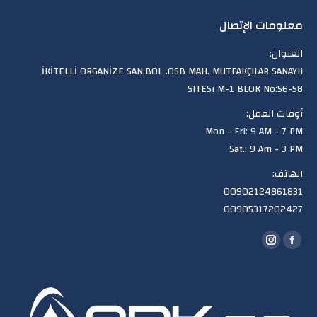
معلومات الإتصال
العنوان:
İKİTELLİ ORGANİZE SAN.BÖL .OSB MAH. MUTFAKÇILAR SANAYii
SITESi M-1 BLOK No:56-58
أوقات العمل:
Mon - Fri: 9 AM - 7 PM
Sat.: 9 Am - 3 PM
الهاتف:
00902124861831
00905317202427
Find us on:
Instagram
Facebook
page
page
opens
opens
in
in