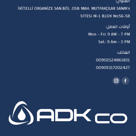
العنوان:
İKİTELLİ ORGANİZE SAN.BÖL .OSB MAH. MUTFAKÇILAR SANAYii
SITESi M-1 BLOK No:56-58
أوقات العمل:
Mon - Fri: 9 AM - 7 PM
Sat.: 9 Am - 3 PM
الهاتف:
00902124861831
00905317202427
Find us on:
Instagram
Facebook
page
page
opens
opens
in
in
new
new
window
window