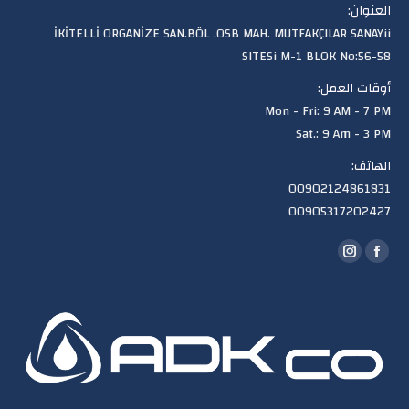
العنوان:
İKİTELLİ ORGANİZE SAN.BÖL .OSB MAH. MUTFAKÇILAR SANAYii
SITESi M-1 BLOK No:56-58
أوقات العمل:
Mon - Fri: 9 AM - 7 PM
Sat.: 9 Am - 3 PM
الهاتف:
00902124861831
00905317202427
Find us on:
Instagram
Facebook
page
page
opens
opens
in
in
new
new
window
window