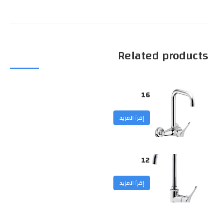
Related products
16
إقرأ المزيد
12
إقرأ المزيد