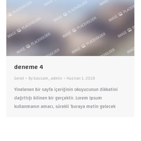
deneme 4
Genel
By
bassam_admin
Haziran 1, 2018
Yinelenen bir sayfa içeriğinin okuyucunun dikkatini
dağıttığı bilinen bir gerçektir. Lorem Ipsum
kullanmanın amacı, sürekli ‘buraya metin gelecek