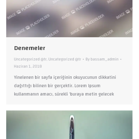
Denemeler
Uncategorized @tr
,
Uncategorized @tr
By
bassam_admin
Haziran 1, 2018
Yinelenen bir sayfa içeriğinin okuyucunun dikkatini
dağıttığı bilinen bir gerçektir. Lorem Ipsum
kullanmanın amacı, sürekli ‘buraya metin gelecek