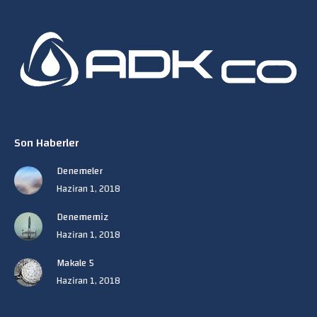
page
page
opens
opens
in
in
new
new
window
window
Son Haberler
Denemeler
Haziran 1, 2018
Denememiz
Haziran 1, 2018
Makale 5
Haziran 1, 2018