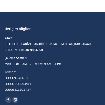
İletişim bilgileri
Adres:
İKİTELLİ ORGANİZE SAN.BÖL .OSB MAH. MUTFAKÇILAR SANAYii
SITESi M-1 BLOK No:56-58
Çalıçma Saatleri:
Mon - Fri: 9 AM - 7 PM Sat: 9 AM - 3 PM
Telefon:
00902124861831
00905050893411
00905317202427
Find us on:
Facebook
Instagram